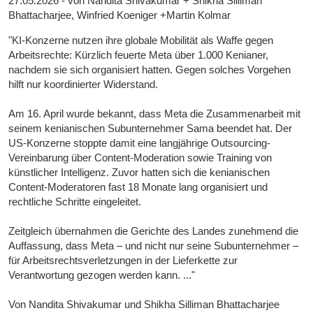
27.05.2026 - von Nandita Shivakumar + Shikha Silliman
Bhattacharjee, Winfried Koeniger +Martin Kolmar
"KI-Konzerne nutzen ihre globale Mobilität als Waffe gegen
Arbeitsrechte: Kürzlich feuerte Meta über 1.000 Kenianer,
nachdem sie sich organisiert hatten. Gegen solches Vorgehen
hilft nur koordinierter Widerstand.
Am 16. April wurde bekannt, dass Meta die Zusammenarbeit mit
seinem kenianischen Subunternehmer Sama beendet hat. Der
US-Konzerne stoppte damit eine langjährige Outsourcing-
Vereinbarung über Content-Moderation sowie Training von
künstlicher Intelligenz. Zuvor hatten sich die kenianischen
Content-Moderatoren fast 18 Monate lang organisiert und
rechtliche Schritte eingeleitet.
Zeitgleich übernahmen die Gerichte des Landes zunehmend die
Auffassung, dass Meta – und nicht nur seine Subunternehmer –
für Arbeitsrechtsverletzungen in der Lieferkette zur
Verantwortung gezogen werden kann. ..."
Von Nandita Shivakumar und Shikha Silliman Bhattacharjee