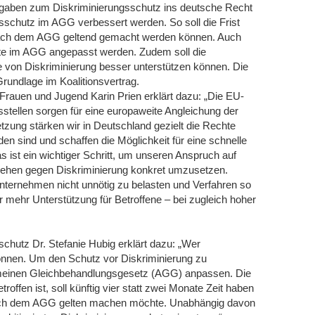
orgaben zum Diskriminierungsschutz ins deutsche Recht
schutz im AGG verbessert werden. So soll die Frist
 nach dem AGG geltend gemacht werden können. Auch
bote im AGG angepasst werden. Zudem soll die
e von Diskriminierung besser unterstützen können. Die
undlage im Koalitionsvertrag.
 Frauen und Jugend Karin Prien erklärt dazu: „Die EU-
sstellen sorgen für eine europaweite Angleichung der
tzung stärken wir in Deutschland gezielt die Rechte
en sind und schaffen die Möglichkeit für eine schnelle
s ist ein wichtiger Schritt, um unseren Anspruch auf
ehen gegen Diskriminierung konkret umzusetzen.
Unternehmen nicht unnötig zu belasten und Verfahren so
r mehr Unterstützung für Betroffene – bei zugleich hoher
schutz Dr. Stefanie Hubig erklärt dazu: „Wer
können. Um den Schutz vor Diskriminierung zu
emeinen Gleichbehandlungsgesetz (AGG) anpassen. Die
offen ist, soll künftig vier statt zwei Monate Zeit haben
nach dem AGG gelten machen möchte. Unabhängig davon