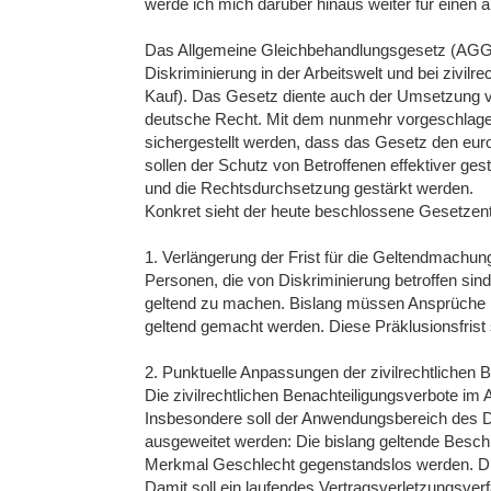
werde ich mich darüber hinaus weiter für einen a
Das Allgemeine Gleichbehandlungsgesetz (AGG) 
Diskriminierung in der Arbeitswelt und bei zivil
Kauf). Das Gesetz diente auch der Umsetzung von
deutsche Recht. Mit dem nunmehr vorgeschlage
sichergestellt werden, dass das Gesetz den eur
sollen der Schutz von Betroffenen effektiver gest
und die Rechtsdurchsetzung gestärkt werden.
Konkret sieht der heute beschlossene Gesetzen
1. Verlängerung der Frist für die Geltendmachu
Personen, die von Diskriminierung betroffen sind
geltend zu machen. Bislang müssen Ansprüche 
geltend gemacht werden. Diese Präklusionsfrist s
2. Punktuelle Anpassungen der zivilrechtlichen 
Die zivilrechtlichen Benachteiligungsverbote im
Insbesondere soll der Anwendungsbereich des D
ausgeweitet werden: Die bislang geltende Besch
Merkmal Geschlecht gegenstandslos werden. Die
Damit soll ein laufendes Vertragsverletzungsv