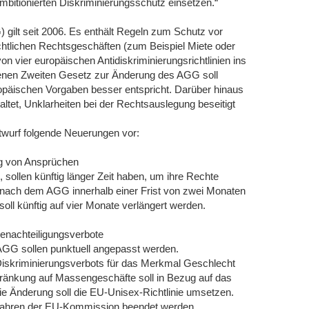
mbitionierten Diskriminierungsschutz einsetzen.“
gilt seit 2006. Es enthält Regeln zum Schutz vor
rechtlichen Rechtsgeschäften (zum Beispiel Miete oder
 vier europäischen Antidiskriminierungsrichtlinien ins
nen Zweiten Gesetz zur Änderung des AGG soll
opäischen Vorgaben besser entspricht. Darüber hinaus
altet, Unklarheiten bei der Rechtsauslegung beseitigt
twurf folgende Neuerungen vor:
ng von Ansprüchen
, sollen künftig länger Zeit haben, um ihre Rechte
nach dem AGG innerhalb einer Frist von zwei Monaten
oll künftig auf vier Monate verlängert werden.
Benachteiligungsverbote
 AGG sollen punktuell angepasst werden.
iskriminierungsverbots für das Merkmal Geschlecht
ränkung auf Massengeschäfte soll in Bezug auf das
 Änderung soll die EU-Unisex-Richtlinie umsetzen.
erfahren der EU-Kommission beendet werden.