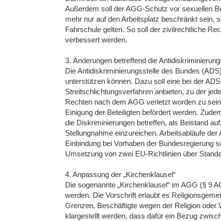
Außerdem soll der AGG-Schutz vor sexuellen Bel
mehr nur auf den Arbeitsplatz beschränkt sein,
Fahrschule gelten. So soll der zivilrechtliche Re
verbessert werden.
3. Änderungen betreffend die Antidiskriminierun
Die Antidiskriminierungsstelle des Bundes (ADS)
unterstützen können. Dazu soll eine bei der ADS
Streitschlichtungsverfahren anbieten, zu der jede
Rechten nach dem AGG verletzt worden zu sein.A
Einigung der Beteiligten befördert werden. Zudem
die Diskriminierungen betreffen, als Beistand au
Stellungnahme einzureichen. Arbeitsabläufe der 
Einbindung bei Vorhaben der Bundesregierung so
Umsetzung von zwei EU-Richtlinien über Standar
4. Anpassung der „Kirchenklausel“
Die sogenannte „Kirchenklausel“ im AGG (§ 9 AG
werden. Die Vorschrift erlaubt es Religionsgeme
Grenzen, Beschäftigte wegen der Religion oder 
klargestellt werden, dass dafür ein Bezug zwis