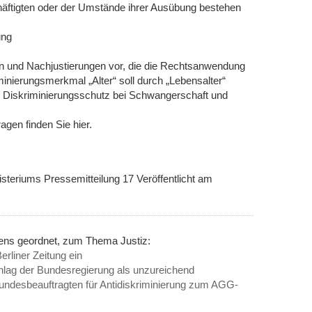
chäftigten oder der Umstände ihrer Ausübung bestehen
ung
en und Nachjustierungen vor, die die Rechtsanwendung
inierungsmerkmal „Alter“ soll durch „Lebensalter“
he Diskriminierungsschutz bei Schwangerschaft und
gen finden Sie hier.
steriums Pressemitteilung 17 Veröffentlicht am
nens geordnet, zum Thema Justiz:
rliner Zeitung ein
hlag der Bundesregierung als unzureichend
ndesbeauftragten für Antidiskriminierung zum AGG-