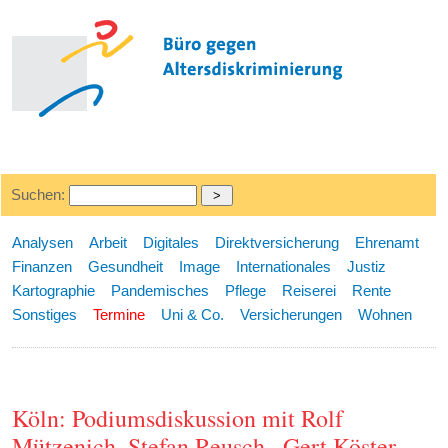
Suchen:
Analysen
Arbeit
Digitales
Direktversicherung
Ehrenamt
Finanzen
Gesundheit
Image
Internationales
Justiz
Kartographie
Pandemisches
Pflege
Reiserei
Rente
Sonstiges
Termine
Uni & Co.
Versicherungen
Wohnen
Köln: Podiumsdiskussion mit Rolf
Mützenich, Stefan Reusch , Gert Köster