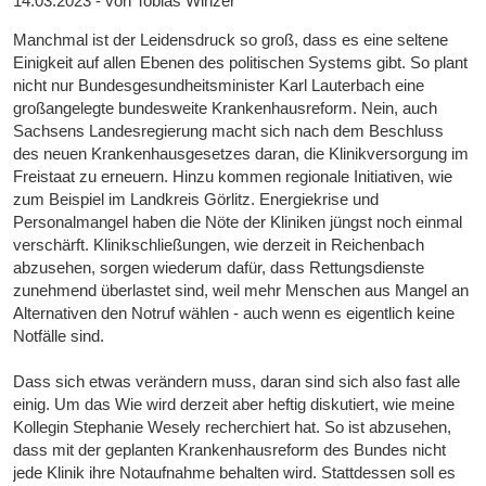
14.03.2023 - von Tobias Winzer
Manchmal ist der Leidensdruck so groß, dass es eine seltene
Einigkeit auf allen Ebenen des politischen Systems gibt. So plant
nicht nur Bundesgesundheitsminister Karl Lauterbach eine
großangelegte bundesweite Krankenhausreform. Nein, auch
Sachsens Landesregierung macht sich nach dem Beschluss
des neuen Krankenhausgesetzes daran, die Klinikversorgung im
Freistaat zu erneuern. Hinzu kommen regionale Initiativen, wie
zum Beispiel im Landkreis Görlitz. Energiekrise und
Personalmangel haben die Nöte der Kliniken jüngst noch einmal
verschärft. Klinikschließungen, wie derzeit in Reichenbach
abzusehen, sorgen wiederum dafür, dass Rettungsdienste
zunehmend überlastet sind, weil mehr Menschen aus Mangel an
Alternativen den Notruf wählen - auch wenn es eigentlich keine
Notfälle sind.
Dass sich etwas verändern muss, daran sind sich also fast alle
einig. Um das Wie wird derzeit aber heftig diskutiert, wie meine
Kollegin Stephanie Wesely recherchiert hat. So ist abzusehen,
dass mit der geplanten Krankenhausreform des Bundes nicht
jede Klinik ihre Notaufnahme behalten wird. Stattdessen soll es