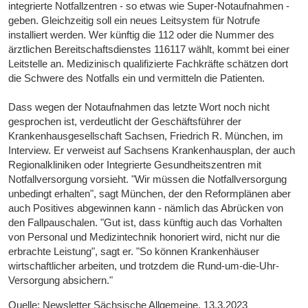
integrierte Notfallzentren - so etwas wie Super-Notaufnahmen -
geben. Gleichzeitig soll ein neues Leitsystem für Notrufe
installiert werden. Wer künftig die 112 oder die Nummer des
ärztlichen Bereitschaftsdienstes 116117 wählt, kommt bei einer
Leitstelle an. Medizinisch qualifizierte Fachkräfte schätzen dort
die Schwere des Notfalls ein und vermitteln die Patienten.
Dass wegen der Notaufnahmen das letzte Wort noch nicht
gesprochen ist, verdeutlicht der Geschäftsführer der
Krankenhausgesellschaft Sachsen, Friedrich R. München, im
Interview. Er verweist auf Sachsens Krankenhausplan, der auch
Regionalkliniken oder Integrierte Gesundheitszentren mit
Notfallversorgung vorsieht. "Wir müssen die Notfallversorgung
unbedingt erhalten", sagt München, der den Reformplänen aber
auch Positives abgewinnen kann - nämlich das Abrücken von
den Fallpauschalen. "Gut ist, dass künftig auch das Vorhalten
von Personal und Medizintechnik honoriert wird, nicht nur die
erbrachte Leistung", sagt er. "So können Krankenhäuser
wirtschaftlicher arbeiten, und trotzdem die Rund-um-die-Uhr-
Versorgung absichern."
Quelle: Newsletter Sächsische Allgemeine, 13.3.2023