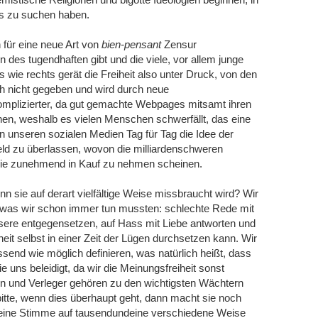
ts zu suchen haben.
 für eine neue Art von
bien-pensant
Zensur
 des tugendhaften gibt und die viele, vor allem junge
 wie rechts gerät die Freiheit also unter Druck, von den
ch nicht gegeben und wird durch neue
mplizierter, da gut gemachte Webpages mitsamt ihren
hen, weshalb es vielen Menschen schwerfällt, das eine
 unseren sozialen Medien Tag für Tag die Idee der
ld zu überlassen, wovon die milliardenschweren
s sie zunehmend in Kauf zu nehmen scheinen.
n sie auf derart vielfältige Weise missbraucht wird? Wir
, was wir schon immer tun mussten: schlechte Rede mit
sere entgegensetzen, auf Hass mit Liebe antworten und
eit selbst in einer Zeit der Lügen durchsetzen kann. Wir
ssend wie möglich definieren, was natürlich heißt, dass
e uns beleidigt, da wir die Meinungsfreiheit sonst
nen und Verleger gehören zu den wichtigsten Wächtern
bitte, wenn dies überhaupt geht, dann macht sie noch
ndeine Stimme auf tausendundeine verschiedene Weise