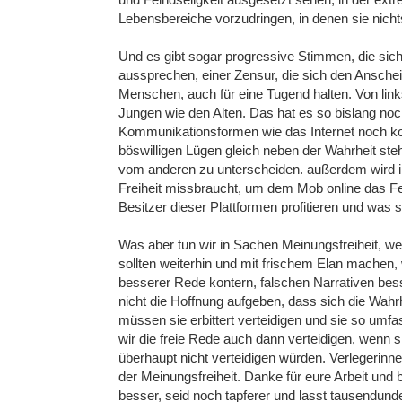
Lebensbereiche vorzudringen, in denen sie nich
Und es gibt sogar progressive Stimmen, die sich
aussprechen, einer Zensur, die sich den Anschein
Menschen, auch für eine Tugend halten. Von links
Jungen wie den Alten. Das hat es so bislang no
Kommunikationsformen wie das Internet noch ko
böswilligen Lügen gleich neben der Wahrheit ste
vom anderen zu unterscheiden. außerdem wird in
Freiheit missbraucht, um dem Mob online das Fe
Besitzer dieser Plattformen profitieren und wa
Was aber tun wir in Sachen Meinungsfreiheit, wen
sollten weiterhin und mit frischem Elan machen
besserer Rede kontern, falschen Narrativen bes
nicht die Hoffnung aufgeben, dass sich die Wahrh
müssen sie erbittert verteidigen und sie so umfa
wir die freie Rede auch dann verteidigen, wenn si
überhaupt nicht verteidigen würden. Verlegerin
der Meinungsfreiheit. Danke für eure Arbeit und 
besser, seid noch tapferer und lasst tausendu