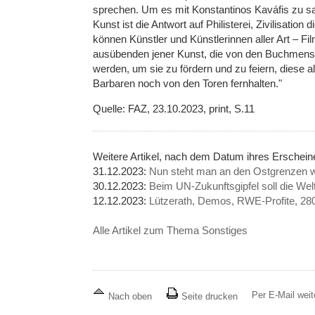
sprechen. Um es mit Konstantinos Kaváfis zu s
Kunst ist die Antwort auf Philisterei, Zivilisation
können Künstler und Künstlerinnen aller Art – F
ausübenden jener Kunst, die von den Buchmensc
werden, um sie zu fördern und zu feiern, diese 
Barbaren noch von den Toren fernhalten."
Quelle: FAZ, 23.10.2023, print, S.11
Weitere Artikel, nach dem Datum ihres Erschei
31.12.2023:
Nun steht man an den Ostgrenzen wi
30.12.2023:
Beim UN-Zukunftsgipfel soll die We
12.12.2023:
Lützerath, Demos, RWE-Profite, 28
Alle Artikel zum Thema Sonstiges
Per E-Mail wei
Nach oben
Seite drucken