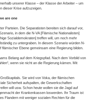
innerhalb unserer Klasse – der Klasse der Arbeiter – um
n dieser Krise aufzuzeigen.
 we are one
er Parteien. Die Separatisten bereiten sich darauf vor,
 Szenario, in dem die N-VA [Flämische Nationalisten]
hige Sozialdemokraten] treffen will, um noch mehr
llständig zu untergraben. In diesem Szenario würden N-
uf flämischer Ebene gemeinsam eine Regierung bilden.
Vlaams Belang auf dem Kriegspfad. Nach dem Vorbild von
hlen“, wenn sie nicht an die Regierung kämen. Mit
 Großkapitals. Sie wird von Voka, der flämischen
ziale Sicherheit aufspalten, die Gewerkschaften
ifen will usw. Schon heute wollen sie die Jagd auf
egenmacht der Krankenkassen loswerden. Ihr Traum ist
enes Flandern mit weniger sozialen Rechten für die