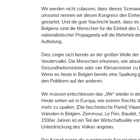
Wir werden nicht zulassen, dass dieses Szenario
umsonst nennen wir diesen Kongress den Einh
gestartet. Und die gute Nachricht lautet, dass e
Belgiens sind die Menschen für die Einheit des L
nationalistischer Propaganda will die Mehrheit 
Aufteilung.
Dies zeigte sich bereits an der großen Welle der
Vesdervallei. Die Menschen erkennen, wie absur
Gesundheitsminister oder vier Klimaminister zu 
Wenn es heute in Belgien bereits eine Spaltung 
den Politikern auf der anderen.
Wir müssen entschlossen das „Wir“ wieder in den
Heute sehen wir in Europa, wie extrem Rechts 
mehr zu spalten. [Die faschistische Partei] Vla
Vrienden in Belgien. Zemmour, Le Pen, Baudet, S
1930er Jahren ist ein Teil der Wirtschaftselite v
Unterdrückung des Volkes angetan.
Der Kampf gegen die zunehmende Faszination is