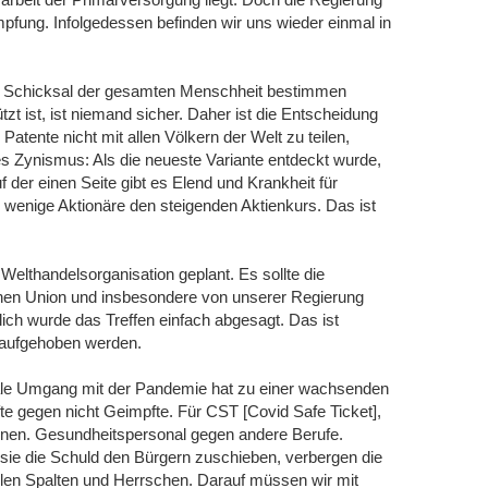
 Impfung. Infolgedessen befinden wir uns wieder einmal in
as Schicksal der gesamten Menschheit bestimmen
t ist, ist niemand sicher. Daher ist die Entscheidung
atente nicht mit allen Völkern der Welt zu teilen,
des Zynismus: Als die neueste Variante entdeckt wurde,
f der einen Seite gibt es Elend und Krankheit für
 wenige Aktionäre den steigenden Aktienkurs. Das ist
elthandelsorganisation geplant. Es sollte die
chen Union und insbesondere von unserer Regierung
ch wurde das Treffen einfach abgesagt. Das ist
t aufgehoben werden.
le Umgang mit der Pandemie hat zu einer wachsenden
fte gegen nicht Geimpfte. Für CST [Covid Safe Ticket],
nen. Gesundheitspersonal gegen andere Berufe.
sie die Schuld den Bürgern zuschieben, verbergen die
elen Spalten und Herrschen. Darauf müssen wir mit