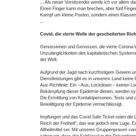
... Als neuer Vorsitzender werde ich vor allem d
Einen Finger kann man brechen, aber fünf Finger
Kampf um kleine Posten, sondern einen Klasse
...
Covid, die vierte Welle der gescheiterten Rich
Genossinnen und Genossen, die vierte Corona-Well
Unzulänglichkeiten des kapitalistischen Syste
der Welt.
Aufgrund der Jagd nach kurzfristigem Gewinn und
Dienstleistungen gibt es in unserem Land keine 
Aus-Richtlinie: Ein – Aus, Lockdown – keinen Loc
Bekämpfung dieser Epidemie dienen, werden syst
Die Ermittlung von Kontaktpersonen, Tests und 
Bewältigung der Epidemie vernachlässigt.
Impfungen und das Covid Safe Ticket seien die L
Reich der Freiheit“, das war jedoch eine Lüge. E
Allheilmittel sei. Mit unseren Gruppenpraxen vo
sehen wir, dass der Schlüssel in der Prävention