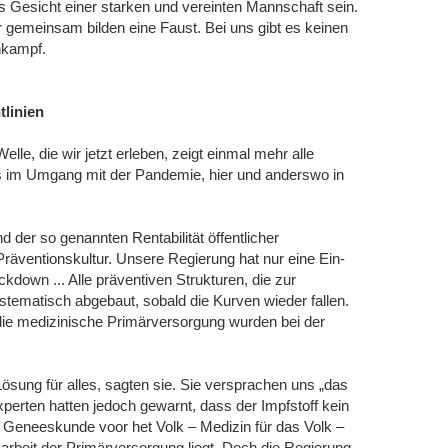
as Gesicht einer starken und vereinten Mannschaft sein.
 gemeinsam bilden eine Faust. Bei uns gibt es keinen
nkampf.
tlinien
e, die wir jetzt erleben, zeigt einmal mehr alle
ms im Umgang mit der Pandemie, hier und anderswo in
 der so genannten Rentabilität öffentlicher
Präventionskultur. Unsere Regierung hat nur eine Ein-
kdown ... Alle präventiven Strukturen, die zur
ematisch abgebaut, sobald die Kurven wieder fallen.
die medizinische Primärversorgung wurden bei der
ösung für alles, sagten sie. Sie versprachen uns „das
xperten hatten jedoch gewarnt, dass der Impfstoff kein
n Geneeskunde voor het Volk – Medizin für das Volk –
sarbeit der Primärversorgung liegt. Doch die Regierung