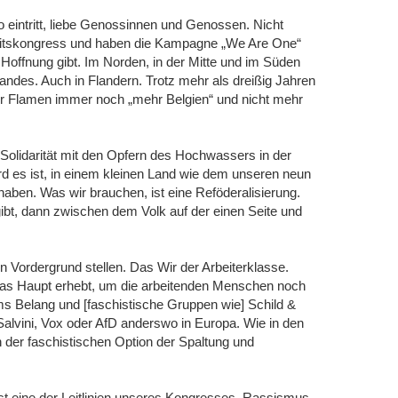
 eintritt, liebe Genossinnen und Genossen. Nicht
eitskongress und haben die Kampagne „We Are One“
s Hoffnung gibt. Im Norden, in der Mitte und im Süden
andes. Auch in Flandern. Trotz mehr als dreißig Jahren
der Flamen immer noch „mehr Belgien“ und nicht mehr
 Solidarität mit den Opfern des Hochwassers in der
d es ist, in einem kleinen Land wie dem unseren neun
haben. Was wir brauchen, ist eine Reföderalisierung.
gibt, dann zwischen dem Volk auf der einen Seite und
 Vordergrund stellen. Das Wir der Arbeiterklasse.
das Haupt erhebt, um die arbeitenden Menschen noch
ams Belang und [faschistische Gruppen wie] Schild &
alvini, Vox oder AfD anderswo in Europa. Wie in den
on der faschistischen Option der Spaltung und
t eine der Leitlinien unseres Kongresses. Rassismus,