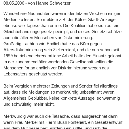
08.05.2006 - von Hanne Schweitzer
Wunderbare Nachrichten waren in der letzten Woche in einigen
Medien zu lesen. So meldete z.B. der Kölner Stadt- Anzeiger
ebenso wie Tagesschau online: Die Koalition habe sich auf ein
Gleichbehandlungsgesetz geeinigt, und dieses Gesetz schütze
auch die älteren Menschen vor Diskriminierung.
Großartig - achten wir! Endlich hatte das Büro gegen
Altersdiskriminierung sein Ziel erreicht, und die nun schon seit
1999 betriebene ehrenamtliche Arbeit hatte den Einsatz gelohnt.
In der zunehmend älter werdenden Gesellschaft sollten die
Menschen fortan endlich vor Diskriminierung wegen des
Lebensalters geschützt werden.
Beim Vergleich mehrerer Zeitungen und Sender fiel allerdings
auf, dass die Meldungen so merkwürdig unbestimmt waren.
Allgemeines Geblubber, keine konkrete Aussage, schwammig
und schwülstig, mehr nicht.
Merkwürdig war auch die Tatsache, dass ausgerechnet dann,
wenn Frau Merkel mit Herrn Bush konferiert, ein Gesetzentwurf
aus dem Hut gezaubert worden sein sollte, und sich die