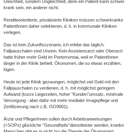
Gleichheit, sondern Ungleichheit, denn ein Patient kann schwer
krank sein, ein anderer nicht.
Renditeorientierte, privatisierte Kliniken müssen schwerkranke
PatientInnen daher selektieren, d. h. in kommunale Kliniken
verlegen.
Das ist kein Zukunftsszenario, ich erlebe das täglich.
Fallpauschalen sind Unsinn. Kein Assistenzarzt oder Oberarzt
hatte früher mehr Geld im Portemonnai, weil er PatientInnen
länger in der Klinik behielt. Ökonomen, die so etwas erzählen,
lügen.
Heute ist jede Klinik gezwungen, möglichst viel Geld mit den
Fallpauschalen zu verdienen, d. h. mit möglichst geringem
Aufwand (kurze Liegezeiten, hoher "Kunden"umsatz, minimale
Versorgung - aber dafür mit mehr medialer Imagepflege und
Zertifizierung nach z.B. ISO9001).
Ärzte und PflegerInnen sollen durch Arbeitsanweisungen
(=SOPs) glückliche "Gesundheits"dienstleister werden, kranke
Menschen gibt es ja nicht (so die Theorie der Ökonomen).