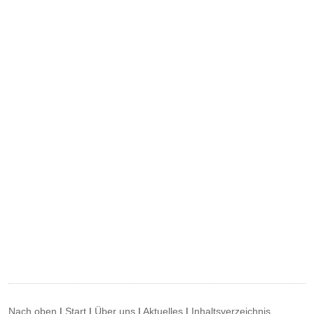
Nach oben
|
Start
|
Über uns
|
Aktuelles
|
Inhaltsverzeichnis