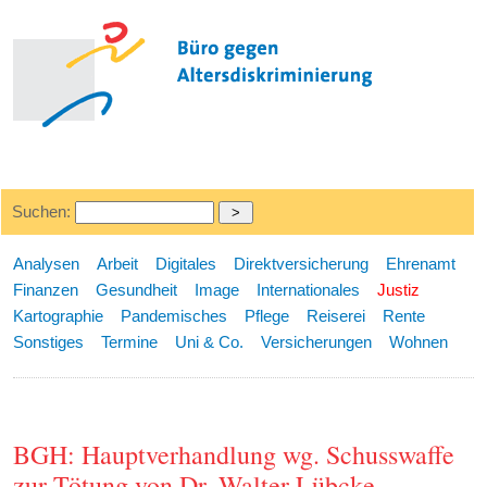
Suchen:
Analysen
Arbeit
Digitales
Direktversicherung
Ehrenamt
Finanzen
Gesundheit
Image
Internationales
Justiz
Kartographie
Pandemisches
Pflege
Reiserei
Rente
Sonstiges
Termine
Uni & Co.
Versicherungen
Wohnen
BGH: Hauptverhandlung wg. Schusswaffe
zur Tötung von Dr. Walter Lübcke