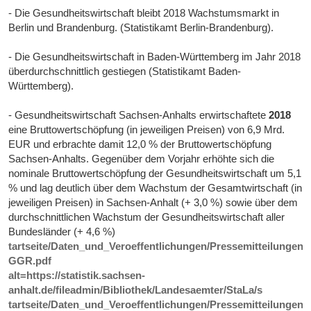
- Die Gesundheitswirtschaft bleibt 2018 Wachstumsmarkt in
Berlin und Brandenburg. (Statistikamt Berlin-Brandenburg).
- Die Gesundheitswirtschaft in Baden-Württemberg im Jahr 2018
überdurchschnittlich gestiegen (Statistikamt Baden-
Württemberg).
- Gesundheitswirtschaft Sachsen-Anhalts erwirtschaftete
2018
eine Bruttowertschöpfung (in jeweiligen Preisen) von 6,9 Mrd.
EUR und erbrachte damit 12,0 % der Bruttowertschöpfung
Sachsen-Anhalts. Gegenüber dem Vorjahr erhöhte sich die
nominale Bruttowertschöpfung der Gesundheitswirtschaft um 5,1
% und lag deutlich über dem Wachstum der Gesamtwirtschaft (in
jeweiligen Preisen) in Sachsen-Anhalt (+ 3,0 %) sowie über dem
durchschnittlichen Wachstum der Gesundheitswirtschaft aller
Bundesländer (+ 4,6 %)
tartseite/Daten_und_Veroeffentlichungen/Pressemitteilungen/2
GGR.pdf
alt=https://statistik.sachsen-
anhalt.de/fileadmin/Bibliothek/Landesaemter/StaLa/s
tartseite/Daten_und_Veroeffentlichungen/Pressemitteilungen/2