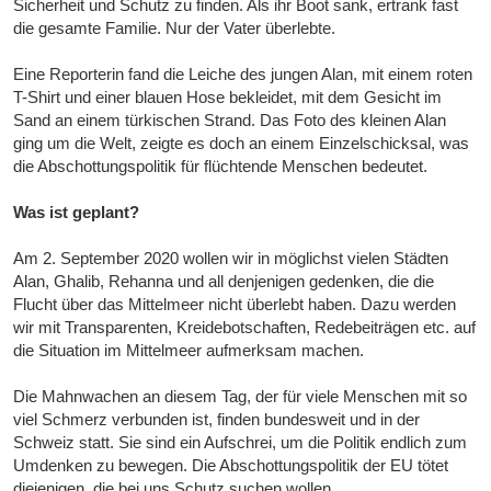
Sicherheit und Schutz zu finden. Als ihr Boot sank, ertrank fast
die gesamte Familie. Nur der Vater überlebte.
Eine Reporterin fand die Leiche des jungen Alan, mit einem roten
T-Shirt und einer blauen Hose bekleidet, mit dem Gesicht im
Sand an einem türkischen Strand. Das Foto des kleinen Alan
ging um die Welt, zeigte es doch an einem Einzelschicksal, was
die Abschottungspolitik für flüchtende Menschen bedeutet.
Was ist geplant?
Am 2. September 2020 wollen wir in möglichst vielen Städten
Alan, Ghalib, Rehanna und all denjenigen gedenken, die die
Flucht über das Mittelmeer nicht überlebt haben. Dazu werden
wir mit Transparenten, Kreidebotschaften, Redebeiträgen etc. auf
die Situation im Mittelmeer aufmerksam machen.
Die Mahnwachen an diesem Tag, der für viele Menschen mit so
viel Schmerz verbunden ist, finden bundesweit und in der
Schweiz statt. Sie sind ein Aufschrei, um die Politik endlich zum
Umdenken zu bewegen. Die Abschottungspolitik der EU tötet
diejenigen, die bei uns Schutz suchen wollen.