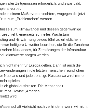
en aller Zeitgenossen erforderlich, und zwar bald,
piens vorbei.
de in einem Maße verschlechtern, wogegen die jetzt
Virus zum „Problemchen“ werden.
tnisse zum Klimawandel und dessen gegenwärtige
 geschieht: einerseits schnelles Wachstum
stieg und -Erwärmung beides führt zu erheblichem
mer heftigere Unwetter bedrohen, die für die Zunahme
ischen Nutzlandes, für Zerstörungen der Infrastruktur
Produktionswerte sorgen werden.
ich nicht mehr für Europa gelten. Dann ist auch die
lkerwanderungen in die letzten menschenfreundlichen
r Nutzland und jede sonstige Ressource wird immer
mehr spielen.
d sich global ausbreiten. Die Menschheit
ld Trumps Devise „America
rsetzt wird.
ssenschaft vielleicht noch verhindern, wenn wir nicht