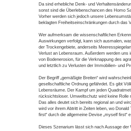
Da sind erhebliche Denk- und Verhaltensänderung
sonst sind die Überlebenschancen des Homo Sa
Vorher werden sich jedoch unsere Lebensumstän
beklagten Freiheitseinschränkungen durch das 
Wer aufmerksam die wissenschaftlichen Erkenn
Auswirkungen verfolgt, kann sich ausmalen, was
der Trockengebiete, anderseits Meeresspiegelan
Verlust an Lebensraum. Außerdem werden uns im
von Bodenerosion, für die Verknappung des agrar
und letztlich zu Verlusten der Immobilien- und 
Der Begriff „gemäßigte Breiten“ wird wahrscheinl
gesellschaftliche Ordnung gefährdet. Es gibt Vö
Lebensräume. Der Kampf um jeden Quadratmete
rücksichtsloser. Umweltschutz wird keine Rolle 
Das alles deutet sich bereits regional an und wir
wird vor ihrem Abtritt in Zeiten leben, wo Dona
first“ durch die allgemeine Devise „myself first“ e
Dieses Szenarium lässt sich nach Aussage der Wi