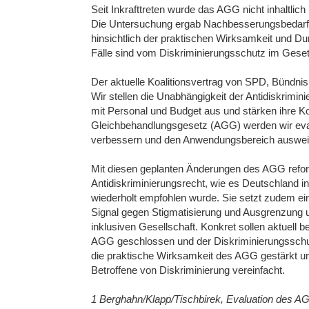
Seit Inkrafttreten wurde das AGG nicht inhaltlich
Die Untersuchung ergab Nachbesserungsbedarf s
hinsichtlich der praktischen Wirksamkeit und Du
Fälle sind vom Diskriminierungsschutz im Geset
Der aktuelle Koalitionsvertrag von SPD, Bündni
Wir stellen die Unabhängigkeit der Antidiskrimi
mit Personal und Budget aus und stärken ihre K
Gleichbehandlungsgesetz (AGG) werden wir eva
verbessern und den Anwendungsbereich auswei
Mit diesen geplanten Änderungen des AGG refor
Antidiskriminierungsrecht, wie es Deutschland i
wiederholt empfohlen wurde. Sie setzt zudem ein
Signal gegen Stigmatisierung und Ausgrenzung un
inklusiven Gesellschaft. Konkret sollen aktuell
AGG geschlossen und der Diskriminierungsschu
die praktische Wirksamkeit des AGG gestärkt un
Betroffene von Diskriminierung vereinfacht.
1 Berghahn/Klapp/Tischbirek, Evaluation des AGG,