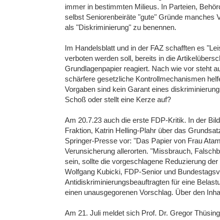
immer in bestimmten Milieus. In Parteien, Behö
selbst Seniorenbeiräte "gute" Gründe manches Ve
als "Diskriminierung" zu benennen.
Im Handelsblatt und in der FAZ schafften es "Le
verboten werden soll, bereits in die Artikelübers
Grundlagenpapier reagiert. Nach wie vor steh
schärfere gesetzliche Kontrollmechanismen helfe
Vorgaben sind kein Garant eines diskriminierung
Schoß oder stellt eine Kerze auf?
Am 20.7.23 auch die erste FDP-Kritik. In der Bil
Fraktion, Katrin Helling-Plahr über das Grundsatz
Springer-Presse vor: "Das Papier von Frau Atama
Verunsicherung allerorten. "Missbrauch, Falsc
sein, sollte die vorgeschlagene Reduzierung der 
Wolfgang Kubicki, FDP-Senior und Bundestagsviz
Antidiskriminierungsbeauftragten für eine Belas
einen unausgegorenen Vorschlag. Über den Inhalt
Am 21. Juli meldet sich Prof. Dr. Gregor Thüsing 