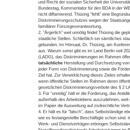
und Recht der sozialen Sicherheit der Universitä
Bundestag, Kommentator für den BDA in der WEL
nicht diffamierend. Thüsing "fehlt" eine Begrün
Diskriminierungsschutzes wegen der Staatsange
familiärer Fürsorgeverantwortung.
2. "Ärgerlich" weil unnötig findet Thüsing die g
staatliche Stellen. Schließlich sei sämtliches 
gebunden. Im Hörsaal, Dr. Thüsing, am Konferenz
aus. Warum sonst gibt es im Land Berlin seit 2
(LADG), das Diskriminierungen im Rahmen öffent
tatsächliche
Herstellung und Durchsetzung von 
jeder Form von Diskriminierung sowie die Förder
Ziel hat. Zur Verwirklichung dieses Zieles erha
wenn öffentliche Stellen im Rahmen deren öffent
gesetzlichen Diskriminierungsverbote des § 2 
3. Für "unnötig" hält er die Forderung, das Antid
außerhalb des Arbeitslebens auszudehnen, weil e
im Papier die Ausweitung auf zivilrechtliche Vert
4. Er hält es für "falsch", dass Selbstständige 
wie es festangestellte Beschäftigte schon sind
Werk- und Dienstverträgen erbringen Selbstständ
Freiwilligendienstleistende Arbeitsleistungen im B