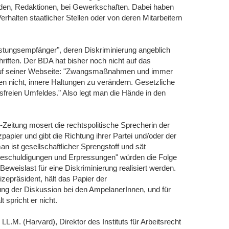
rden, Redaktionen, bei Gewerkschaften. Dabei haben
rhalten staatlicher Stellen oder von deren Mitarbeitern
istungsempfänger", deren Diskriminierung angeblich
chriften. Der BDA hat bisher noch nicht auf das
t auf seiner Webseite: "Zwangsmaßnahmen und immer
n nicht, innere Haltungen zu verändern. Gesetzliche
sfreien Umfeldes." Also legt man die Hände in den
d-Zeitung mosert die rechtspolitische Sprecherin der
papier und gibt die Richtung ihrer Partei und/oder der
n ist gesellschaftlicher Sprengstoff und sät
hbeschuldigungen und Erpressungen" würden die Folge
Beweislast für eine Diskriminierung realisiert werden.
epräsident, hält das Papier der
tung der Diskussion bei den AmpelanerInnen, und für
 spricht er nicht.
LL.M. (Harvard), Direktor des Instituts für Arbeitsrecht