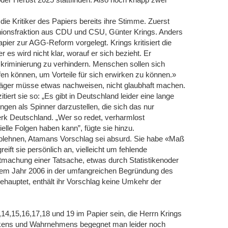
e Kritiker des Papiers bereits ihre Stimme. Zuerst
Unionsfraktion aus CDU und CSU, Günter Krings. Anders
apier zur AGG-Reform vorgelegt. Krings kritisiert die
 es wird nicht klar, worauf er sich bezieht. Er
skriminierung zu verhindern. Menschen sollen sich
fen können, um Vorteile für sich erwirken zu können.»
läger müsse etwas nachweisen, nicht glaubhaft machen.
ert sie so: „Es gibt in Deutschland leider eine lange
ngen als Spinner darzustellen, die sich das nur
rk Deutschland. „Wer so redet, verharmlost
elle Folgen haben kann”, fügte sie hinzu.
ablehnen, Atamans Vorschlag sei absurd. Sie habe «Maß
eift sie persönlich an, vielleicht um fehlende
tmachung einer Tatsache, etwas durch Statistikenoder
t dem Jahr 2006 in der umfangreichen Begründung des
hauptet, enthält ihr Vorschlag keine Umkehr der
,14,15,16,17,18 und 19 im Papier sein, die Herrn Krings
enkens und Wahrnehmens begegnet man leider noch