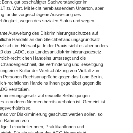
t Bonn, gut beschäftigter Sachverständiger im
T zu Wort. Mit leicht herablassendem Unterton, aber
dung für die vorgeschlagene Ausweitung des
hörigkeit, wegen des sozialen Status und wegen
eplante Ausweitung des Diskriminierungsschutzes auf
staatliche Handeln an den Gleichbehandlungsgrundsatz
tisch, im Hörsaal ja. In der Praxis sieht es aber anders
020 das LADG, das Landesantidiskriminierungsgesetz
lich-rechtlichen Handelns untersagt und die
Chancengleichheit, die Verhinderung und Beseitigung
ung einer Kultur der Wertschätzung von Vielfalt zum
lten Personen Rechtsansprüche gegen das Land Berlin,
lich-rechtlichen Handelns ihnen gegenüber gegen die
LADG verstoßen.
ikriminierungsgesetz auf sexuelle Belästigungen
s in anderen Normen bereits verboten ist. Gemeint ist
ragsverhältnisse.
ebenso vor Diskriminierung geschützt werden sollen, so
. Im Rahmen von
ige, LeiharbeiterInnen, PraktikantInnen und
etrieb. Für sie gilt aber das AGG bisher nicht.