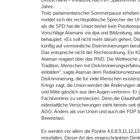
Jahre.
Trotz parlamentarischer Sommerpause erheben di
meldet sich der rechtspolitische Sprecher der 
als die SPD hat die Union bisher kein Positionsp
Vorschläge Atamans via dpa und Bildzeitung, aber
behauptet: «Es soll nicht mehr darum gehen, Di
künftig auf vermeintliche Diskriminierungen beru
Das entspreche nicht der Rechtsordnung. Ein K
Ataman reagiert über das RND. Die Weltwoche ziti
Tradition, Menschen mit Diskriminierungserfahru
einbilden”, sagte Ataman dem Redaktionsnetzwe
Diskriminierung, die für viele Menschen existenzi
Krings sagt, die Union werden die Änderungen 
und Mitte gänzlich aus den Augen verloren». Er gr
Fachkenntnis zu verstecken. Denn die Glaubhaf
eidestattliche Versicherungen steht bereits sei
AGG. Anders als von Union und auch der FDP be
Beweislast.
Es werden vor allem die Punkte 4,6,8,9,11,12,13
missfallen. Dieser Art des eingeschränkten D