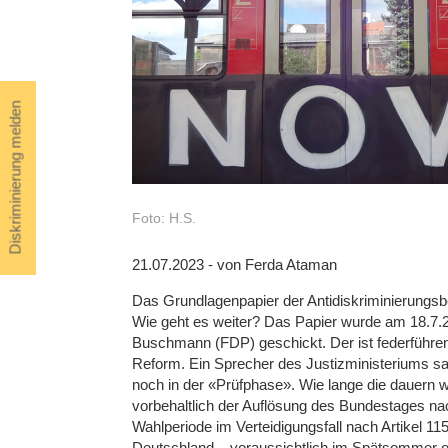
Diskriminierung melden
Foto: H.S.
21.07.2023 - von Ferda Ataman
Das Grundlagenpapier der Antidiskriminierungsb
Wie geht es weiter? Das Papier wurde am 18.7.
Buschmann (FDP) geschickt. Der ist federführen
Reform. Ein Sprecher des Justizministeriums sa
noch in der «Prüfphase». Wie lange die dauern w
vorbehaltlich der Auflösung des Bundestages nac
Wahlperiode im Verteidigungsfall nach Artikel 1
Deutschland – voraussichtlich im Spätsommer od