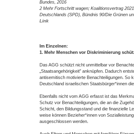
Bundes, 2016
2 Mehr Fortschritt wagen; Koalitionsvertrag 20
Deutschlands (SPD), Bündnis 90/Die Grünen un
Link
Im Einzelnen:
1. Mehr Menschen vor Diskriminierung schüt
Das AGG schützt nicht unmittelbar vor Benachte
„Staatsangehörigkeit” anknüpfen. Dadurch entst
antisemitisch motivierte Benachteiligungen. So 
Deutschland israelischen Staatsbürger*innen di
Ebenfalls nicht vom AGG erfasst ist das Merkmal
Schutz vor Benachteiligungen, die an die Zugehör
Schicht, den Bildungsstand und die finanzielle Le
weise können Bezieher*innen von Sozialleistu
ausgeschlossen werden.
Auch Eltern und Menschen mit familiärer Fürso