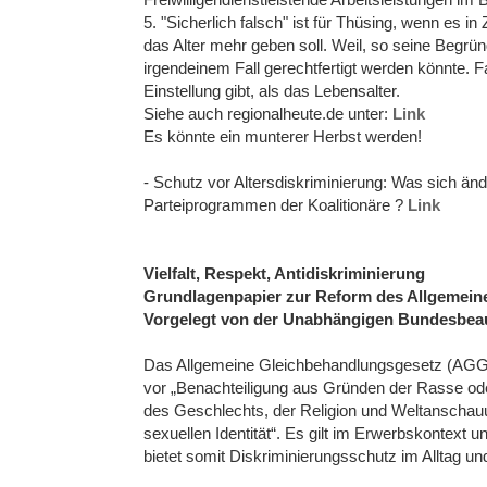
5. "Sicherlich falsch" ist für Thüsing, wenn es 
das Alter mehr geben soll. Weil, so seine Begrün
irgendeinem Fall gerechtfertigt werden könnte. Fa
Einstellung gibt, als das Lebensalter.
Siehe auch regionalheute.de unter:
Link
Es könnte ein munterer Herbst werden!
- Schutz vor Altersdiskriminierung: Was sich än
Parteiprogrammen der Koalitionäre ?
Link
Vielfalt, Respekt, Antidiskriminierung
Grundlagenpapier zur Reform des Allgemei
Vorgelegt von der Unabhängigen Bundesbeauft
Das Allgemeine Gleichbehandlungsgesetz (AGG) i
vor „Benachteiligung aus Gründen der Rasse od
des Geschlechts, der Religion und Weltanschauu
sexuellen Identität“. Es gilt im Erwerbskontext u
bietet somit Diskriminierungsschutz im Alltag un