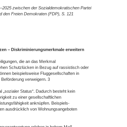
21–2025 zwischen der Sozialdemokratischen Partei
d den Freien Demokraten (FDP), S. 121
zen – Diskriminierungsmerkmale erweitern
iligungen, die an das Merkmal
ehen Schutzlücken in Bezug auf rassistisch oder
können beispielsweise Fluggesellschaften in
e Beförderung verweigern. 3
 „sozialer Status“. Dadurch besteht kein
igkeit zu einer gesellschaftlichen
istungsfähigkeit anknüpfen. Beispiels-
ngen ausdrücklich von Wohnungsangeboten
rgeverantwortung erleben in hohem Maß