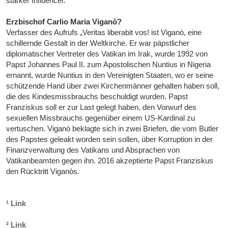
starker Influencer.
Erzbischof Carlio Maria Viganò?
Verfasser des Aufrufs „Veritas liberabit vos! ist Viganò, eine
schillernde Gestalt in der Weltkirche. Er war päpstlicher
diplomatischer Vertreter des Vatikan im Irak, wurde 1992 von
Papst Johannes Paul II. zum Apostolischen Nuntius in Nigeria
ernannt, wurde Nuntius in den Vereinigten Staaten, wo er seine
schützende Hand über zwei Kirchenmänner gehalten haben soll,
die des Kindesmissbrauchs beschuldigt wurden. Papst
Franziskus soll er zur Last gelegt haben, den Vorwurf des
sexuellen Missbrauchs gegenüber einem US-Kardinal zu
vertuschen. Viganò beklagte sich in zwei Briefen, die vom Butler
des Papstes geleakt worden sein sollen, über Korruption in der
Finanzverwaltung des Vatikans und Absprachen von
Vatikanbeamten gegen ihn. 2016 akzeptierte Papst Franziskus
den Rücktritt Viganòs.
¹
Link
²
Link