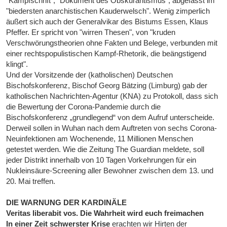
"Kampfschrift", "Dokument des Obskurantismus", abgefasst im
"biedersten anarchistischen Kauderwelsch". Wenig zimperlich
äußert sich auch der Generalvikar des Bistums Essen, Klaus
Pfeffer. Er spricht von "wirren Thesen", von "kruden
Verschwörungstheorien ohne Fakten und Belege, verbunden mit
einer rechtspopulistischen Kampf-Rhetorik, die beängstigend
klingt".
Und der Vorsitzende der (katholischen) Deutschen
Bischofskonferenz, Bischof Georg Bätzing (Limburg) gab der
katholischen Nachrichten-Agentur (KNA) zu Protokoll, dass sich
die Bewertung der Corona-Pandemie durch die
Bischofskonferenz „grundlegend“ von dem Aufruf unterscheide.
Derweil sollen in Wuhan nach dem Auftreten von sechs Corona-
Neuinfektionen am Wochenende, 11 Millionen Menschen
getestet werden. Wie die Zeitung The Guardian meldete, soll
jeder Distrikt innerhalb von 10 Tagen Vorkehrungen für ein
Nukleinsäure-Screening aller Bewohner zwischen dem 13. und
20. Mai treffen.
DIE WARNUNG DER KARDINÄLE
Veritas liberabit vos. Die Wahrheit wird euch freimachen
In einer Zeit schwerster Krise
erachten wir Hirten der