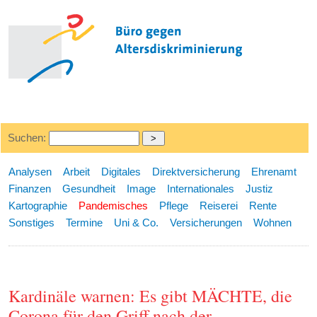
Suchen:
Analysen
Arbeit
Digitales
Direktversicherung
Ehrenamt
Finanzen
Gesundheit
Image
Internationales
Justiz
Kartographie
Pandemisches
Pflege
Reiserei
Rente
Sonstiges
Termine
Uni & Co.
Versicherungen
Wohnen
Kardinäle warnen: Es gibt MÄCHTE, die
Corona für den Griff nach der