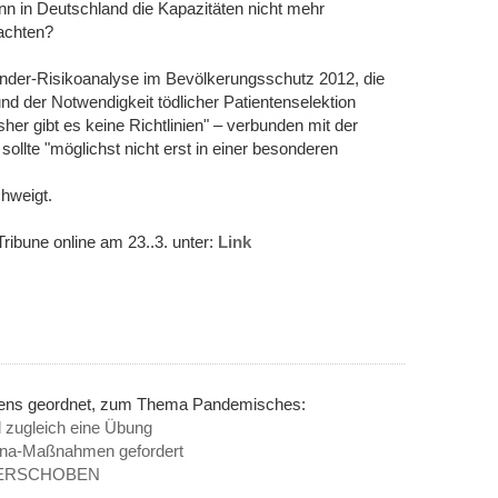
 wenn in Deutschland die Kapazitäten nicht mehr
achten?
-Länder-Risikoanalyse im Bevölkerungsschutz 2012, die
d der Notwendigkeit tödlicher Patientenselektion
isher gibt es keine Richtlinien" – verbunden mit der
ollte "möglichst nicht erst in einer besonderen
hweigt.
Tribune online am 23..3. unter:
Link
inens geordnet, zum Thema Pandemisches:
nd zugleich eine Übung
na-Maßnahmen gefordert
 - VERSCHOBEN