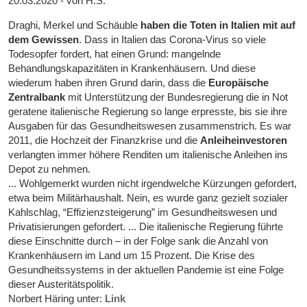
20.03.2020 - von H.S.
Draghi, Merkel und Schäuble
haben die Toten in Italien mit auf
dem Gewissen
. Dass in Italien das Corona-Virus so viele
Todesopfer fordert, hat einen Grund: mangelnde
Behandlungskapazitäten in Krankenhäusern. Und diese
wiederum haben ihren Grund darin, dass die
Europäische
Zentralbank
mit Unterstützung der Bundesregierung die in Not
geratene italienische Regierung so lange erpresste, bis sie ihre
Ausgaben für das Gesundheitswesen zusammenstrich. Es war
2011, die Hochzeit der Finanzkrise und die
Anleiheinvestoren
verlangten immer höhere Renditen um italienische Anleihen ins
Depot zu nehmen.
... Wohlgemerkt wurden nicht irgendwelche Kürzungen gefordert,
etwa beim Militärhaushalt. Nein, es wurde ganz gezielt sozialer
Kahlschlag, “Effizienzsteigerung” im Gesundheitswesen und
Privatisierungen gefordert. ... Die italienische Regierung führte
diese Einschnitte durch – in der Folge sank die Anzahl von
Krankenhäusern im Land um 15 Prozent. Die Krise des
Gesundheitssystems in der aktuellen Pandemie ist eine Folge
dieser Austeritätspolitik.
Norbert Häring unter:
Link