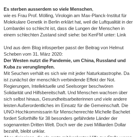
Es sterben ausserdem so viele Menschen
,
wie es Frau Prof. Mölling, Virologin am Max-Planck-Institut für
Molekulare Genetik in Berlin erklärt hat, weil die Luftqualität in der
Lombardei so schlecht ist, dass die Lungen der Menschen in
einem schlechten Zustand sind! siehe: bei KenFM unter:
Link
Und aus dem Blog infosperber passt der Beitrag von Helmut
Scheben vom 31. März 2020:
Der Westen nutzt die Pandemie, um China, Russland und
Kuba zu verunglimpfen.
Mit Seuchen verhält es sich wie mit jeder Naturkatastrophe. Da
ist zunächst der menschlich verbindende Effekt der Not.
Regierungen, Intellektuelle und Seelsorger beschwören
Solidarität und Hilfsbereitschaft. Und Menschen wachsen über
sich selbst hinaus, Gesundheitsarbeiterinnen und viele andere
leisten Außerordentliches im Einsatz für die Gemeinschaft. Die
UNO-Hochkommissarin für Menschenrechte Michelle Bachelet
fordert Soforthilfe für 38 besonders gefährdete Länder der
sogenannten Dritten Welt. Doch wer die zwei Milliarden Dollar
bezahlt, bleibt unklar.