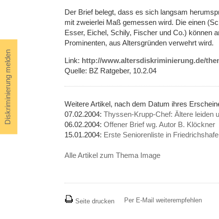
Der Brief belegt, dass es sich langsam herumspr
mit zweierlei Maß gemessen wird. Die einen (Sc
Esser, Eichel, Schily, Fischer und Co.) können 
Prominenten, aus Altersgründen verwehrt wird.
Diskriminierung melden
Link:
http://www.altersdiskriminierung.de/the
Quelle: BZ Ratgeber, 10.2.04
Weitere Artikel, nach dem Datum ihres Ersche
07.02.2004:
Thyssen-Krupp-Chef: Ältere leiden un
06.02.2004:
Offener Brief wg. Autor B. Klöckner
15.01.2004:
Erste Seniorenliste in Friedrichshaf
Alle Artikel zum Thema Image
Per E-Mail weiterempfehlen
Seite drucken