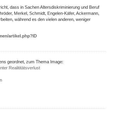
icht, dass in Sachen Altersdiskriminierung und Beruf
hröder, Merkel, Schmidt, Engelen-Käfer, Ackermann,
arbeiten, während es den vielen anderen, weniger
men/artikel.php?ID
inens geordnet, zum Thema Image:
ter Realititätsverlust
en